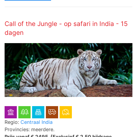
Call of the Jungle - op safari in India - 15
dagen
Regio:
Centraal India
Provincies: meerdere.
Prijs vanaf € 2495.
(Exclusief € 2,50 bijdrage