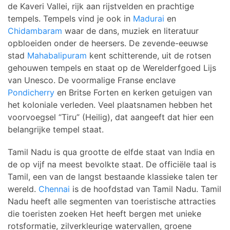
de Kaveri Vallei, rijk aan rijstvelden en prachtige
tempels. Tempels vind je ook in
Madurai
en
Chidambaram
waar de dans, muziek en literatuur
opbloeiden onder de heersers. De zevende-eeuwse
stad
Mahabalipuram
kent schitterende, uit de rotsen
gehouwen tempels en staat op de Werelderfgoed Lijs
van Unesco. De voormalige Franse enclave
Pondicherry
en Britse Forten en kerken getuigen van
het koloniale verleden. Veel plaatsnamen hebben het
voorvoegsel “Tiru” (Heilig), dat aangeeft dat hier een
belangrijke tempel staat.
Tamil Nadu is qua grootte de elfde staat van India en
de op vijf na meest bevolkte staat. De officiële taal is
Tamil, een van de langst bestaande klassieke talen ter
wereld.
Chennai
is de hoofdstad van Tamil Nadu. Tamil
Nadu heeft alle segmenten van toeristische attracties
die toeristen zoeken Het heeft bergen met unieke
rotsformatie, zilverkleurige watervallen, groene