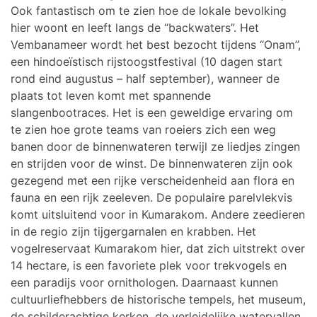
Ook fantastisch om te zien hoe de lokale bevolking
hier woont en leeft langs de “backwaters”. Het
Vembanameer wordt het best bezocht tijdens “Onam”,
een hindoeïstisch rijstoogstfestival (10 dagen start
rond eind augustus – half september), wanneer de
plaats tot leven komt met spannende
slangenbootraces. Het is een geweldige ervaring om
te zien hoe grote teams van roeiers zich een weg
banen door de binnenwateren terwijl ze liedjes zingen
en strijden voor de winst. De binnenwateren zijn ook
gezegend met een rijke verscheidenheid aan flora en
fauna en een rijk zeeleven. De populaire parelvlekvis
komt uitsluitend voor in Kumarakom. Andere zeedieren
in de regio zijn tijgergarnalen en krabben. Het
vogelreservaat Kumarakom hier, dat zich uitstrekt over
14 hectare, is een favoriete plek voor trekvogels en
een paradijs voor ornithologen. Daarnaast kunnen
cultuurliefhebbers de historische tempels, het museum,
de schilderachtige kerken, de verleidelijke watervallen