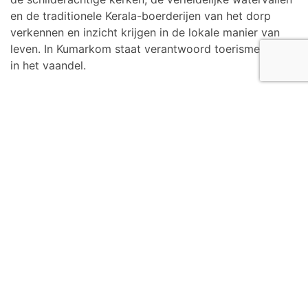
en de traditionele Kerala-boerderijen van het dorp
verkennen en inzicht krijgen in de lokale manier van
leven. In Kumarkom staat verantwoord toerisme hoog
in het vaandel.
Thiruvallam Backwaters
Het verbluffend mooie en serene deel van de
Thiruvallam backwaters liggen vlakbij
Trivandrum
, op
slechts 10 kilometer afstand. Hier kun je een
fantastische eendaagse trips maken over de
binnenwateren en de twee rivieren, de Killi en de
Karamana die hier samen komen. De Veli-lagune staat
bekend om de verschillende mogelijkheden van