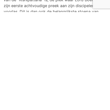
zijn eerste achtvoudige preek aan zijn discipelen
voorlas. Dit is dan ook de belangrijkste stoepa van
Sarnath. Koning Ashoka heeft in 249 voor Christus de
opdracht gegeven om de bestaande pre-
boeddhistische tumuli (grafheuvel), die 2500 jaar
geleden aangelegd waren, te renoveren. Dhamek
Stupa is gemaakt van bakstenen in massieve en
cilindrische vorm en heeft een hoogte van 43,6 meter
en een diameter van 28 meter. De stoepa is in de 5de
eeuw na Christus herbouwd. Het is ook bekend als de
Dharma Chakra Stupa. Prachtige muurschilderingen,
muurgravures en een klein museum na de ingang
geven je meer inzicht in de lering van Boeddha.
Halverwege de Dhamek Stupa staan ​​diverse gewelfde
nissen, maar de Boeddhabeelden zijn helaas behoorlijk
vervallen.