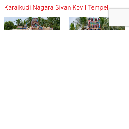
Karaikudi Nagara Sivan Kovil Tempel
De tempel is gewijd aan Lord Shiva, die hier wordt
vereerd als Sri Nagara Sivan, samen met zijn gemalin
Parvati in de vorm van Goddess Sivakami Amman.
Zoals in veel Zuid-Indiase tempels wordt Shiva hier
afgebeeld in zijn aniconische vorm als de lingam – het
tijdloze symbool van schepping en vernietiging. De
tempel is populair onder lokale bewoners, vooral op
maandag (traditioneel de dag van Shiva) en tijdens
Pradosham (een belangrijke avondritueel dat twee
keer per maand plaatsvindt, wanneer de maan in de
13e fase van zijn cyclus staat). Gelovigen geloven dat